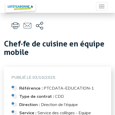
Panneau de gestion des cookies
Toggle
navigat
Chef·fe de cuisine en équipe
mobile
PUBLIÉ LE
03/10/2025
Référence :
PTCDATA-EDUCATION-1
Type de contrat :
CDD
Direction :
Direction de l'équipe
Service :
Service des collèges - Equipe