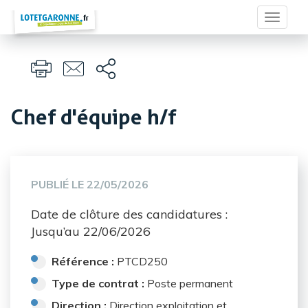
Panneau de gestion des cookies
Toggle
navigat
Chef d'équipe h/f
PUBLIÉ LE
22/05/2026
Date de clôture des candidatures :
Jusqu’au 22/06/2026
Référence :
PTCD250
Type de contrat :
Poste permanent
Direction :
Direction exploitation et