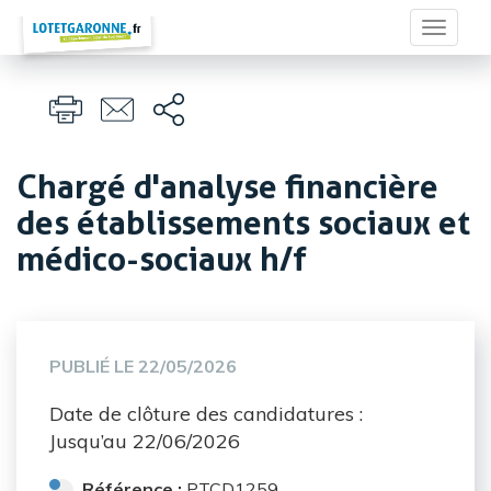
Panneau de gestion des cookies
Toggle
navigat
Chargé d'analyse financière
des établissements sociaux et
médico-sociaux h/f
PUBLIÉ LE
22/05/2026
Date de clôture des candidatures :
Jusqu’au 22/06/2026
Référence :
PTCD1259