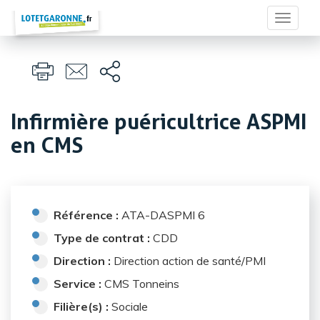
Panneau de gestion des cookies
Toggle
navigat
Infirmière puéricultrice ASPMI
en CMS
Référence :
ATA-DASPMI 6
Type de contrat :
CDD
Direction :
Direction action de santé/PMI
Service :
CMS Tonneins
Filière(s) :
Sociale