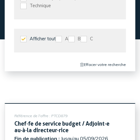
Technique
Afficher tout
A
B
C
Effacer votre recherche
Référence de l'offre :
PTCD879
Chef·fe de service budget / Adjoint·e
(Nouvelle fenêtre)
au·à·la directeur·rice
Fin de publication :
Jusqu’au 05/09/2026