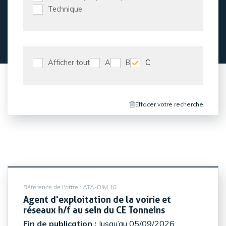
Technique
Afficher tout
A
B
C
Effacer votre recherche
Référence de l'offre :
ATA-DIM 16
Agent d'exploitation de la voirie et
(Nouvelle fenê
réseaux h/f au sein du CE Tonneins
Fin de publication :
Jusqu’au 05/09/2026