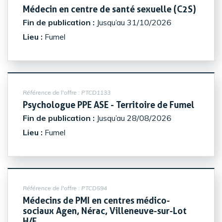
(Nouve
Médecin en centre de santé sexuelle (C2S)
Fin de publication :
Jusqu’au 31/10/2026
Lieu :
Fumel
Référence de l'offre :
PTCD1133
(Nouve
Psychologue PPE ASE - Territoire de Fumel
Fin de publication :
Jusqu’au 28/08/2026
Lieu :
Fumel
Référence de l'offre :
PTCD594
Médecins de PMI en centres médico-
sociaux Agen, Nérac, Villeneuve-sur-Lot
(Nouvelle fenêtre)
H/F