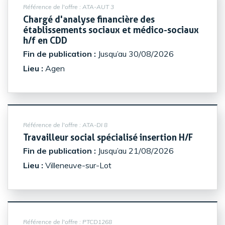
Référence de l'offre :
ATA-AUT 3
Chargé d'analyse financière des
établissements sociaux et médico-sociaux
(Nouvelle fenêtre)
h/f en CDD
Fin de publication :
Jusqu’au 30/08/2026
Lieu :
Agen
Référence de l'offre :
ATA-DI 8
(Nouvel
Travailleur social spécialisé insertion H/F
Fin de publication :
Jusqu’au 21/08/2026
Lieu :
Villeneuve-sur-Lot
Référence de l'offre :
PTCD1268