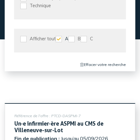
Technique
Afficher tout
A
B
C
Effacer votre recherche
Référence de l'offre :
PTCD-DASPMI-7
Un·e infirmier·ère ASPMI au CMS de
(Nouvelle fenêtre)
Villeneuve-sur-Lot
Fin de publication :
Jusqu’au 05/09/2026