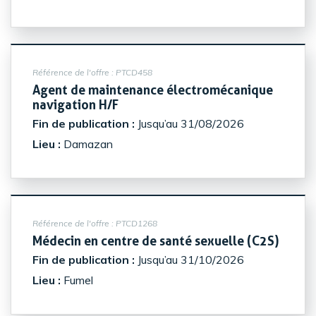
Référence de l'offre :
PTCD458
Agent de maintenance électromécanique
(Nouvelle fenêtre)
navigation H/F
Fin de publication :
Jusqu’au 31/08/2026
Lieu :
Damazan
Référence de l'offre :
PTCD1268
(Nouve
Médecin en centre de santé sexuelle (C2S)
Fin de publication :
Jusqu’au 31/10/2026
Lieu :
Fumel