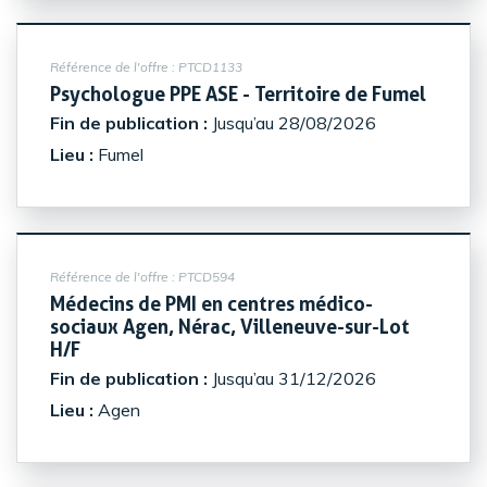
Référence de l'offre :
PTCD1133
(Nouve
Psychologue PPE ASE - Territoire de Fumel
Fin de publication :
Jusqu’au 28/08/2026
Lieu :
Fumel
Référence de l'offre :
PTCD594
Médecins de PMI en centres médico-
sociaux Agen, Nérac, Villeneuve-sur-Lot
(Nouvelle fenêtre)
H/F
Fin de publication :
Jusqu’au 31/12/2026
Lieu :
Agen