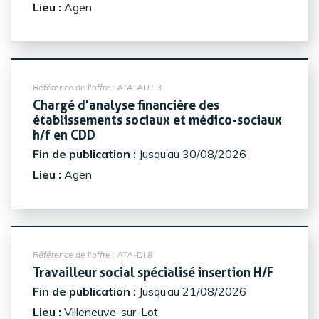
Lieu :
Agen
Référence de l'offre :
ATA-AUT 3
Chargé d'analyse financière des
établissements sociaux et médico-sociaux
(Nouvelle fenêtre)
h/f en CDD
Fin de publication :
Jusqu’au 30/08/2026
Lieu :
Agen
Référence de l'offre :
ATA-DI 8
(Nouvel
Travailleur social spécialisé insertion H/F
Fin de publication :
Jusqu’au 21/08/2026
Lieu :
Villeneuve-sur-Lot